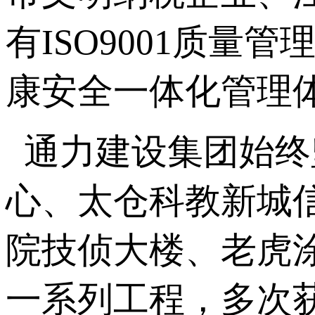
有ISO9001质量管理
康安全一体化管
通力建设集团始终
心、太仓科教新城
院技侦大楼、老虎
一系列工程，多次获