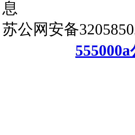
苏公网安备32058502
55500