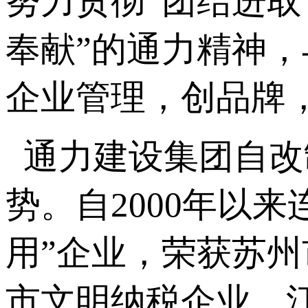
努力贯彻“团结进取
奉献”的通力精神
企业管理，创品牌
通力建设集团自改
势。自2000年以
用”企业，荣获苏
市文明纳税企业、