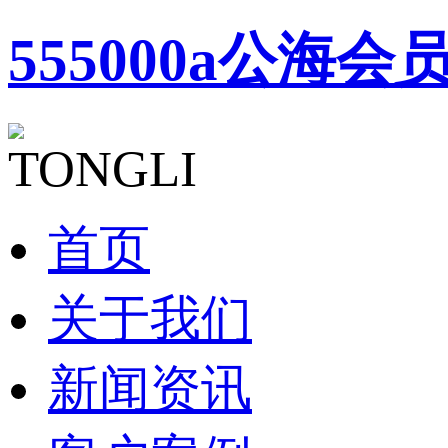
555000a公海会
首页
关于我们
新闻资讯