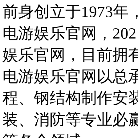
前身创立于1973
电游娱乐官网，20
娱乐官网，目前拥
电游娱乐官网以总
程、钢结构制作安
装、消防等专业必