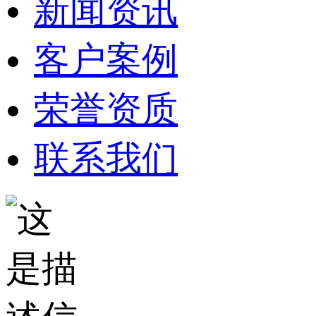
新闻资讯
客户案例
荣誉资质
联系我们