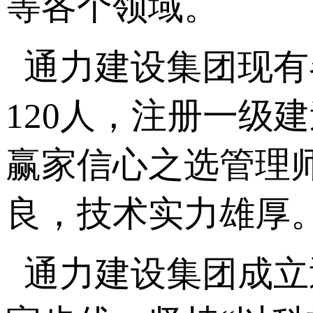
等各个领域。
通力建设集团现有
120人，注册一级建
赢家信心之选管理
良，技术实力
通力建设集团成立