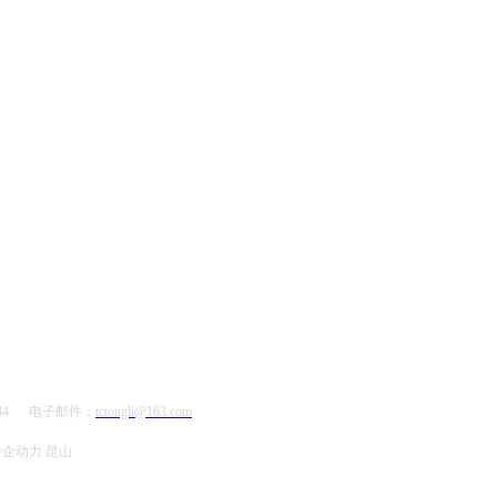
9234 电子邮件：
tctongli@163.com
中企动力
昆山