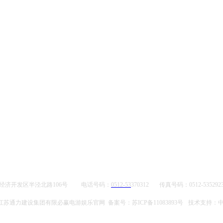
济开发区半泾北路106号
电话号码：
0512-53
370312
传真号码：0512-5352
苏通力建设集团有限必赢电游娱乐官网 备案号：苏ICP备11083893号
技术支持：