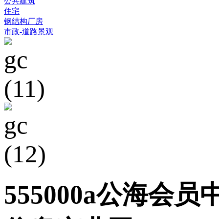
公共建筑
住宅
钢结构厂房
市政-道路景观
555000a公海会员中