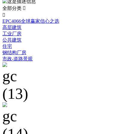
全部分类


EPC4066全球赢家信心之选
高层建筑
工业厂房
公共建筑
住宅
钢结构厂房
市政-道路景观