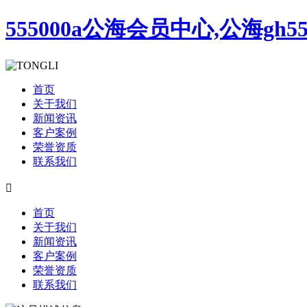
555000a公海会员中心,公海gh5
首页
关于我们
新闻资讯
客户案例
荣誉资质
联系我们

首页
关于我们
新闻资讯
客户案例
荣誉资质
联系我们