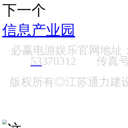
下一个
信息产业园
必赢电游娱乐官网地址：
53
370312
传真号
版权所有◎江苏通力建设集