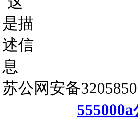
苏公网安备32058502
55500