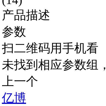
产品描述
参数
扫二维码用手机看
未找到相应参数组
上一个
亿博